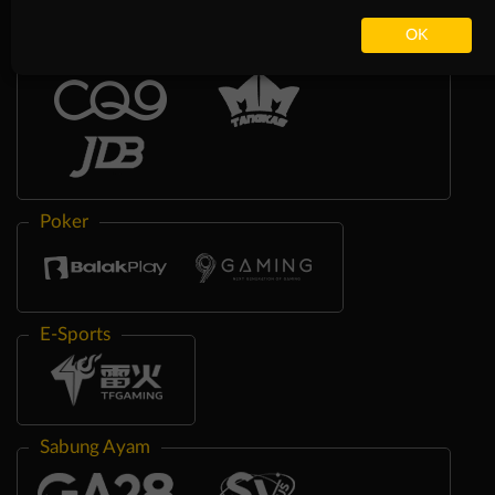
OK
Poker
E-Sports
Sabung Ayam