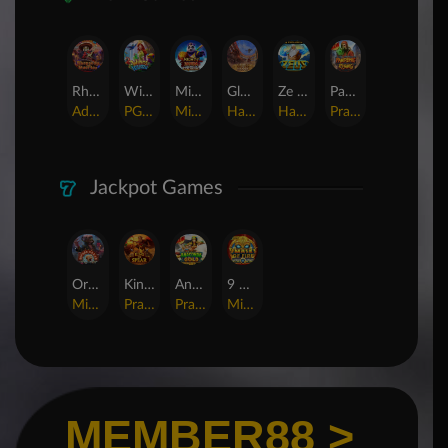
Rhapsody of Muertos
Wings of Iguazu
Mighty Panda
Glory Of Rome
Ze Zeus
Pandemic Rising
AdvantPlay
PG Soft
MicroGaming
Habanero
Hacksaw
Pragmatic Play
Jackpot Games
Orphan Organ
King Of Spears
Anaconda Gold
9 Masks of Fire™ HyperSpins™
MicroGaming
Pragmatic Play
Pragmatic Play
MicroGaming
MEMBER88 >