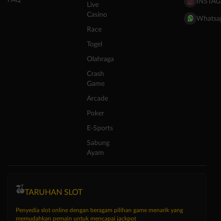
FAQ
INSTA
Live
Casino
Whatsa
Race
Togel
Olahraga
Crash
Game
Arcade
Poker
E-Sports
Sabung
Ayam
TARUHAN SLOT
Penyedia slot online dengan beragam pilihan game menarik yang
memudahkan pemain untuk mencapai jackpot