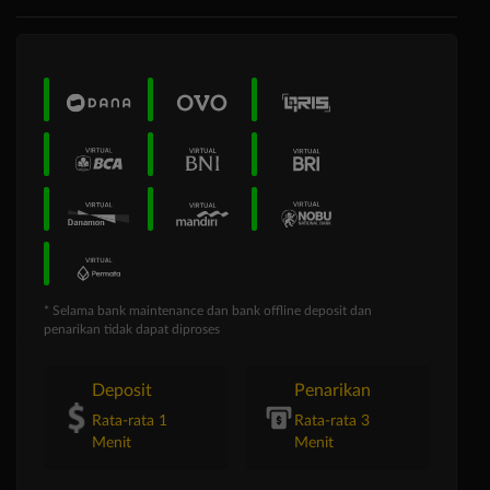
* Selama bank maintenance dan bank offline deposit dan
penarikan tidak dapat diproses
Deposit
Penarikan
Rata-rata 1
Rata-rata 3
Menit
Menit