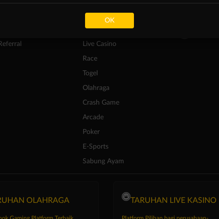
Promosi
Hot Games
+628223
OK
Loyalty
Slots
OFFICIA
Referral
Live Casino
Race
Togel
Olahraga
Crash Game
Arcade
Poker
E-Sports
Sabung Ayam
RUHAN OLAHRAGA
TARUHAN LIVE KASINO
ook Gaming Platform Terbaik
Platform Pilihan bagi perusahaan-