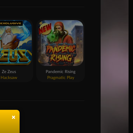
Ze Zeus
Pandemic Rising
Hacksaw
Pragmatic Play
×