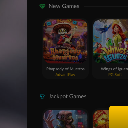
New Games
Rhapsody of Muertos
Wings of Iguaz
AdvantPlay
PG Soft
Jackpot Games