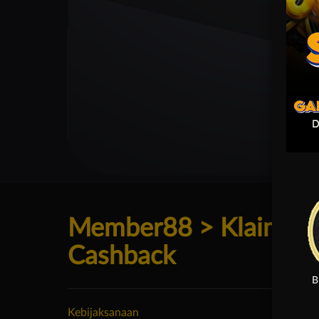
Member88 > Klaim - 
Cashback
B
Kebijaksanaan