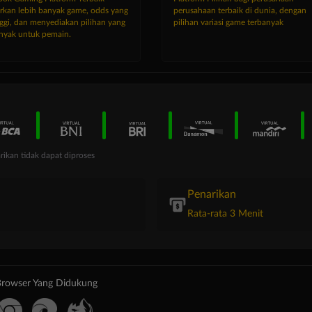
kan lebih banyak game, odds yang
perusahaan terbaik di dunia, dengan
nggi, dan menyediakan pilihan yang
pilihan variasi game terbanyak
anyak untuk pemain.
ikan tidak dapat diproses
Penarikan
Rata-rata 3 Menit
rowser Yang Didukung