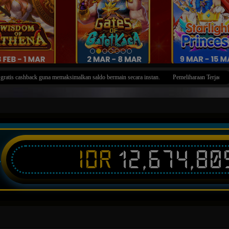
back guna memaksimalkan saldo bermain secara instan.
Pemeliharaan Terjadwal: Opus pa
IDR
12,674,80
Y