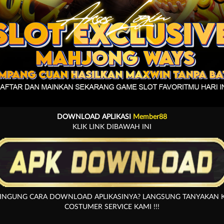
DOWNLOAD APLIKASI
Member88
KLIK LINK DIBAWAH INI
Member88 MAnfaatkan Fitur 
INGUNG CARA DOWNLOAD APLIKASINYA? LANGSUNG TANYAKAN 
COSTUMER SERVICE KAMI !!!
Platform
Kategori
Dukungan