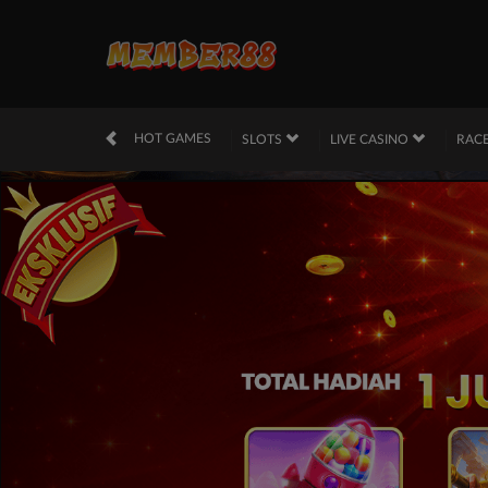
HOT GAMES
SLOTS
LIVE CASINO
RAC