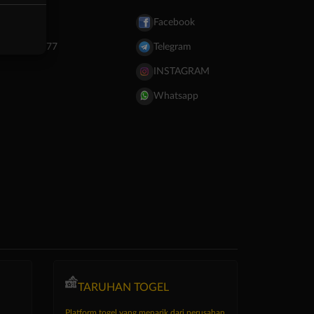
4509070
Facebook
L KKSLOT777
Telegram
INSTAGRAM
Whatsapp
TARUHAN TOGEL
Platform togel yang menarik dari perusahan