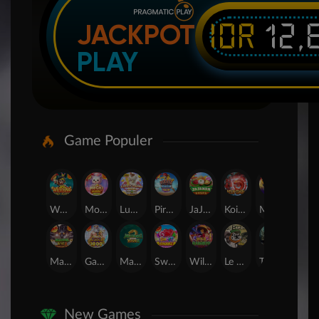
IDR
12,
JACKPOT
PLAY
Game Populer
Wukong - Black Scatter
Mochi Mania 1000
Lucky Twins Wilds
Pirate Quest 1000
JaJanan Pasar
Koi Gate
Mahjong Magic
SUGAR BANG BANG PLUS
Mahjong Wins 3 – Black Scatter
Gates of Olympus 1000
Mahjong Ways 2
Sweet Bonanza
Wild Bandito
Le Bandit
The Crypt
24D Spin
New Games