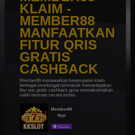
KLAIM -
MEMBER88
MANFAATKAN
FITUR QRIS
GRATIS
CASHBACK
Member88 menawarkan kesempatan klaim
berbagai keuntungan termasuk memanfaatkan
fitur qris gratis cashback guna memaksimalkan
saldo bermain secara instan.
Member88
App