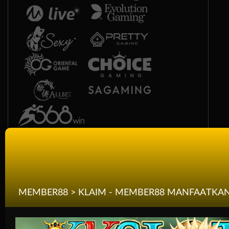
Race
Togel
MEMBER88 > KLAIM - MEMBER88 MANFAATKAN 
Olahraga