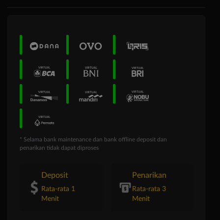
* Selama bank maintenance dan bank offline deposit dan
penarikan tidak dapat diproses
Deposit
Penarikan
Rata-rata 1
Rata-rata 3
Menit
Menit