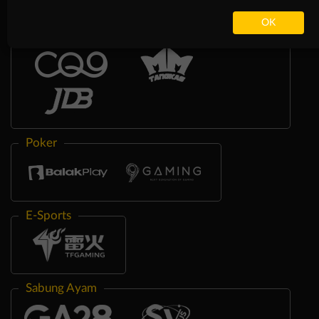
OK
Poker
E-Sports
Sabung Ayam