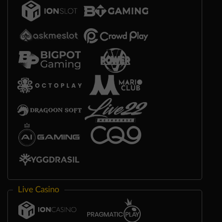
Live Casino