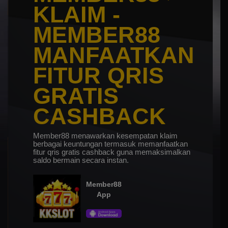
KLAIM -
MEMBER88
MANFAATKAN
FITUR QRIS
GRATIS
CASHBACK
Member88 menawarkan kesempatan klaim
berbagai keuntungan termasuk memanfaatkan
fitur qris gratis cashback guna memaksimalkan
saldo bermain secara instan.
Member88
App