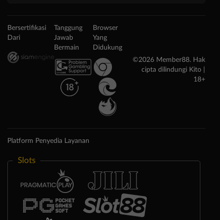
Bersertifikasi
Tanggung
Browser
Dari
Jawab
Yang
Bermain
Didukung
©2026 Member88. Hak
cipta dilindungi Kito |
18+
Platform Penyedia Layanan
Slots