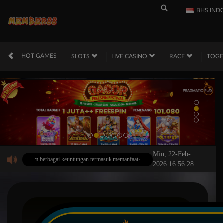
BHS IND
HOT GAMES
SLOTS
LIVE CASINO
RACE
TOG
Min, 22-Feb-
 klaim berbagai keuntungan termasuk memanfaatkan fitur qris gratis cashback guna memaksi
2026 16.56.28